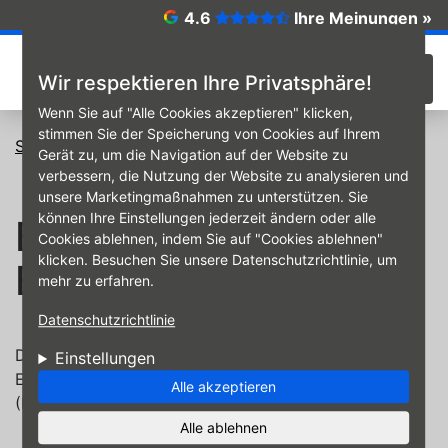
Direkt zum Inhalt
4.6
Ihre Meinungen »
☰
Wir respektieren Ihre Privatsphäre!
Wenn Sie auf "Alle Cookies akzeptieren" klicken,
stimmen Sie der Speicherung von Cookies auf Ihrem
Startseite
Erklärung zur Barrierefreiheit
Gerät zu, um die Navigation auf der Website zu
verbessern, die Nutzung der Website zu analysieren und
unsere Marketingmaßnahmen zu unterstützen. Sie
können Ihre Einstellungen jederzeit ändern oder alle
Erklärung zur
Cookies ablehnen, indem Sie auf "Cookies ablehnen"
klicken. Besuchen Sie unsere Datenschutzrichtlinie, um
Barrierefreiheit
mehr zu erfahren.
Datenschutzrichtlinie
Die
G&S Reifenservice
ist bemüht, diese Website im
Einstellungen
Einklang mit dem Barrierefreiheitsstärkungsgesetz
Alle akzeptieren
(BFSG) barrierefrei zugänglich zu machen.
Alle ablehnen